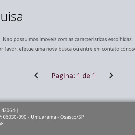
uisa
Nao possuimos imoveis com as caracteristicas escolhidas.
r favor, efetue uma nova busca ou entre em
contato
conosc
Pagina:
1 de 1
 42064-J
EP: 06030-090 - Umuarama - Osasco/SP
68