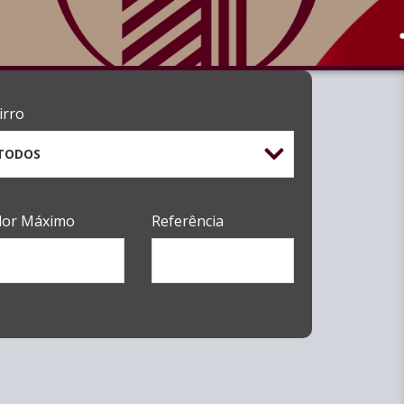
irro
TODOS
lor Máximo
Referência