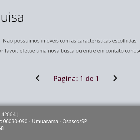
uisa
Nao possuimos imoveis com as caracteristicas escolhidas.
r favor, efetue uma nova busca ou entre em
contato
conosc
Pagina:
1 de 1
 42064-J
EP: 06030-090 - Umuarama - Osasco/SP
68