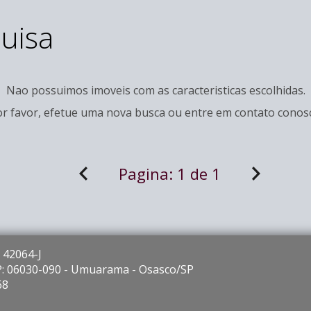
uisa
Nao possuimos imoveis com as caracteristicas escolhidas.
r favor, efetue uma nova busca ou entre em
contato
conosc
Pagina:
1 de 1
 42064-J
EP: 06030-090 - Umuarama - Osasco/SP
68