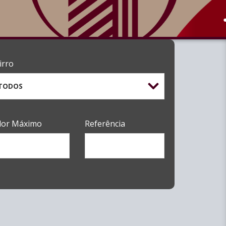
irro
TODOS
lor Máximo
Referência